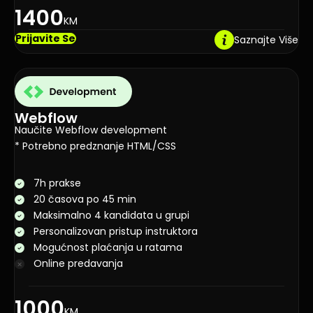
1400
KM
Prijavite Se
Saznajte Više
Webflow
Naučite Webflow development
* Potrebno predznanje HTML/CSS
7h prakse
20 časova po 45 min
Maksimalno 4 kandidata u grupi
Personalizovan pristup instruktora
Mogućnost plaćanja u ratama
Online predavanja
1000
KM