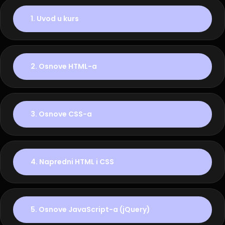
1. Uvod u kurs
2. Osnove HTML-a
3. Osnove CSS-a
4. Napredni HTML i CSS
5. Osnove JavaScript-a (jQuery)