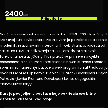
2400
KM
Prijavite Se
Naučite osnove web developmenta kroz HTML, CSS i JavaScript!
Kroz ovaj kurs savladaćete sve što vam je potrebno za kreiranje
modernih, responsivnih i interaktivnih web stranica, počevši od
strukture HTML-a, stilizovanja sa CSS-om, do interaktivnih
funkcionalnosti uz jQuery. Kroz praktične primjere i projekte,
osposobićete se za izradu profesionalnih web stranica i postati
spremni za naprednije izazove u web programiranju! Predavanja
ovog kursa vrše Filip Remić (Senior Full-Stack Developer) i Dejan
Petković (Senior Frontend Developer) koji su dugogodišnji
članovi firme Inkyy.
Kurs je podijeljen u pet faza koje pokrivaju sve bitne
aspekte "custom" kodiranja: