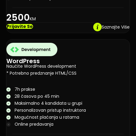
2500
KM
Prijavite Se
Saznajte Više
WordPress
Naučite WordPress development
* Potrebno predznanje HTML/CSS
7h prakse
28 časova po 45 min
Maksimalno 4 kandidata u grupi
Personalizovan pristup instruktora
Mogućnost plaćanja u ratama
Online predavanja