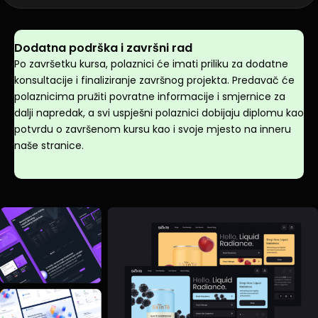
Dodatna podrška i završni rad
Po završetku kursa, polaznici će imati priliku za dodatne
konsultacije i finaliziranje završnog projekta. Predavač će
polaznicima pružiti povratne informacije i smjernice za
dalji napredak, a svi uspješni polaznici dobijaju diplomu kao
potvrdu o završenom kursu kao i svoje mjesto na inneru
naše stranice.